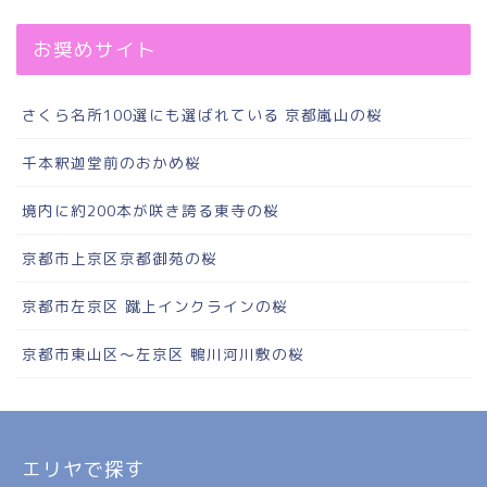
お奨めサイト
さくら名所100選にも選ばれている 京都嵐山の桜
千本釈迦堂前のおかめ桜
境内に約200本が咲き誇る東寺の桜
京都市上京区京都御苑の桜
京都市左京区 蹴上インクラインの桜
京都市東山区～左京区 鴨川河川敷の桜
エリヤで探す