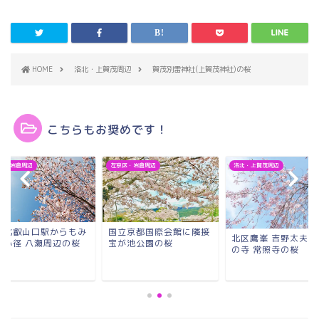
HOME
洛北・上賀茂周辺
賀茂別雷神社(上賀茂神社)の桜
こちらもお奨めです！
区・岩倉周辺
左京区・岩倉周辺
洛北・上賀茂周辺
瀬比叡山口駅からもみ
国立京都国際会館に隣接
北区鷹峯 吉野太夫ゆ
の小径 八瀬周辺の桜
宝が池公園の桜
の寺 常照寺の桜