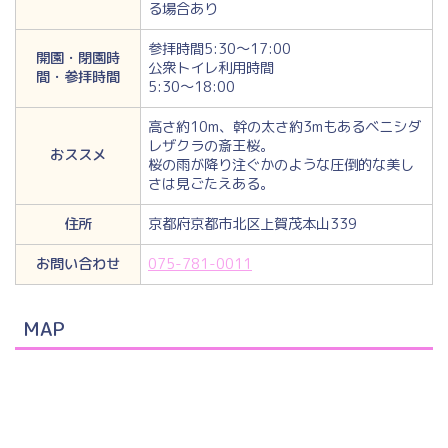
る場合あり
参拝時間5:30～17:00
開園・閉園時
公衆トイレ利用時間
間・参拝時間
5:30～18:00
高さ約10m、幹の太さ約3mもあるベニシダ
レザクラの斎王桜。
おススメ
桜の雨が降り注ぐかのような圧倒的な美し
さは見ごたえある。
住所
京都府京都市北区上賀茂本山339
お問い合わせ
075-781-0011
MAP