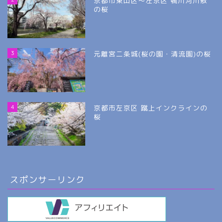
京都市東山区～左京区 鴨川河川敷
の桜
3
元離宮二条城(桜の園・清流園)の桜
4
京都市左京区 蹴上インクラインの
桜
スポンサーリンク