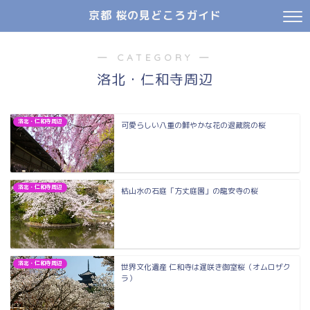
京都 桜の見どころガイド
― CATEGORY ―
洛北・仁和寺周辺
洛北・仁和寺周辺
可愛らしい八重の鮮やかな花の退蔵院の桜
洛北・仁和寺周辺
枯山水の石庭「方丈庭園」の龍安寺の桜
洛北・仁和寺周辺
世界文化遺産 仁和寺は遅咲き御室桜（オムロザク
ラ）