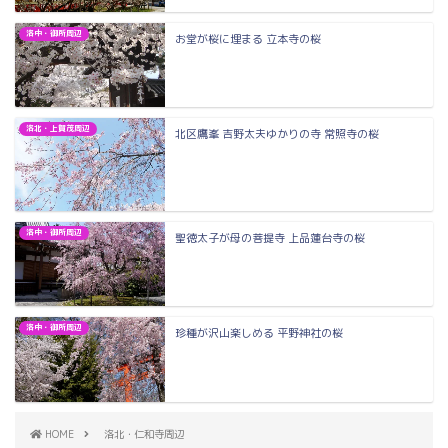
洛中・御所周辺
お堂が桜に埋まる 立本寺の桜
洛北・上賀茂周辺
北区鷹峯 吉野太夫ゆかりの寺 常照寺の桜
洛中・御所周辺
聖徳太子が母の菩提寺 上品蓮台寺の桜
洛中・御所周辺
珍種が沢山楽しめる 平野神社の桜
HOME
洛北・仁和寺周辺